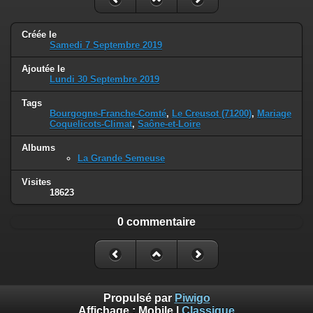
Créée le
Samedi 7 Septembre 2019
Ajoutée le
Lundi 30 Septembre 2019
Tags
Bourgogne-Franche-Comté
,
Le Creusot (71200)
,
Mariage
Coquelicots-Climat
,
Saône-et-Loire
Albums
La Grande Semeuse
Visites
18623
0 commentaire
Propulsé par
Piwigo
Affichage :
Mobile
|
Classique