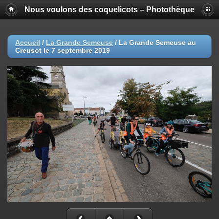
Nous voulons des coquelicots ‒ Photothèque
Accueil
/
La Grande Semeuse
/
La Grande Semeuse au
Creusot le 7 septembre 2019