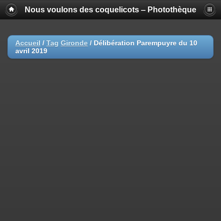
Nous voulons des coquelicots ‒ Photothèque
Accueil
/
Tag
Gironde
/
Délibération Parempuyre du 10
avril 2019