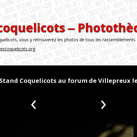
coquelicots ‒ Phototh
licots, vous y retrouverez les photos de tous les rassemblements
escoquelicots.org
Stand Coquelicots au forum de Villepreux l
‹
›