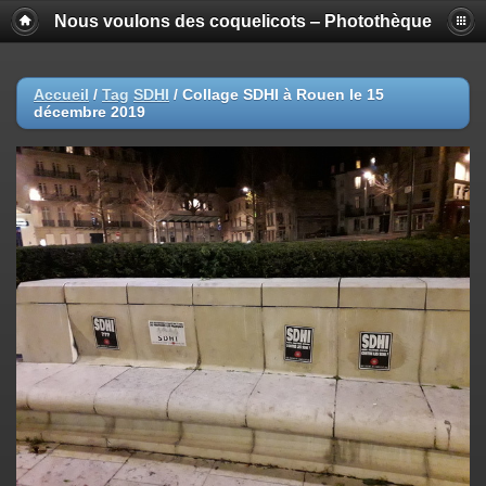
Nous voulons des coquelicots ‒ Photothèque
Accueil
/
Tag
SDHI
/
Collage SDHI à Rouen le 15
décembre 2019