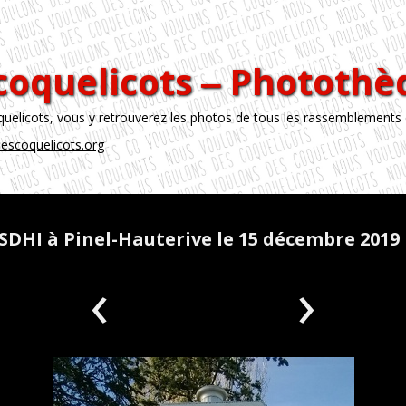
coquelicots ‒ Phototh
licots, vous y retrouverez les photos de tous les rassemblements
escoquelicots.org
SDHI à Pinel-Hauterive le 15 décembre 2019
‹
›