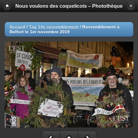
Nous voulons des coquelicots ‒ Photothèque
Accueil
/
Tag
14e rassemblement
/
Rassemblement à
Belfort le 1er novembre 2019