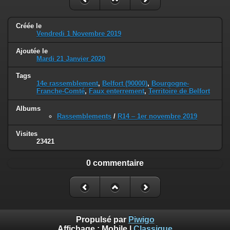
Créée le
Vendredi 1 Novembre 2019
Ajoutée le
Mardi 21 Janvier 2020
Tags
14e rassemblement
,
Belfort (90000)
,
Bourgogne-
Franche-Comté
,
Faux enterrement
,
Territoire de Belfort
Albums
Rassemblements
/
R14 ‒ 1er novembre 2019
Visites
23421
0 commentaire
Propulsé par
Piwigo
Affichage :
Mobile
|
Classique