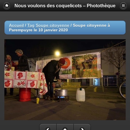
Nous voulons des coquelicots ‒ Photothèque
Accueil
/
Tag
Soupe citoyenne
/
Soupe citoyenne à
Parempuyre le 10 janvier 2020