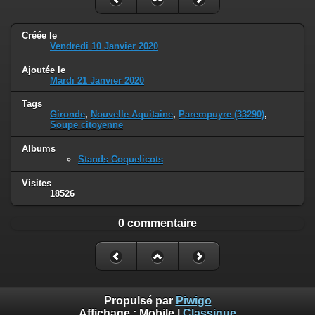
Créée le
Vendredi 10 Janvier 2020
Ajoutée le
Mardi 21 Janvier 2020
Tags
Gironde
,
Nouvelle Aquitaine
,
Parempuyre (33290)
,
Soupe citoyenne
Albums
Stands Coquelicots
Visites
18526
0 commentaire
Propulsé par
Piwigo
Affichage :
Mobile
|
Classique