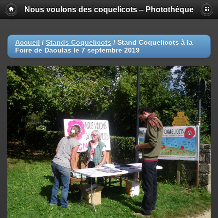
Nous voulons des coquelicots ‒ Photothèque
Accueil
/
Stands Coquelicots
/
Stand Coquelicots à la
Foire de Daoulas le 7 septembre 2019