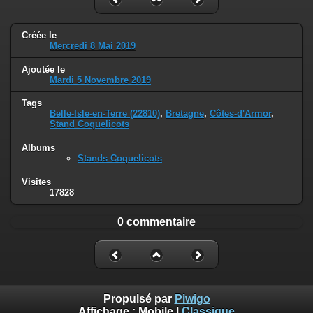
Créée le
Mercredi 8 Mai 2019
Ajoutée le
Mardi 5 Novembre 2019
Tags
Belle-Isle-en-Terre (22810)
,
Bretagne
,
Côtes-d'Armor
,
Stand Coquelicots
Albums
Stands Coquelicots
Visites
17828
0 commentaire
Propulsé par
Piwigo
Affichage :
Mobile
|
Classique