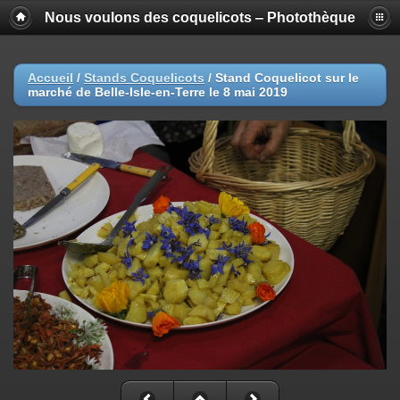
Nous voulons des coquelicots ‒ Photothèque
Accueil
/
Stands Coquelicots
/
Stand Coquelicot sur le
marché de Belle-Isle-en-Terre le 8 mai 2019