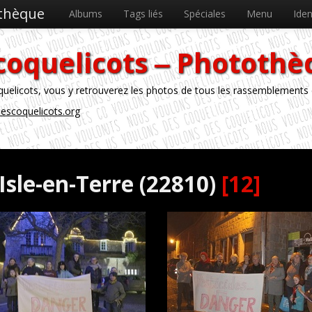
othèque
Albums
Tags liés
Spéciales
Menu
Iden
coquelicots ‒ Phototh
licots, vous y retrouverez les photos de tous les rassemblements
escoquelicots.org
-Isle-en-Terre (22810)
[12]