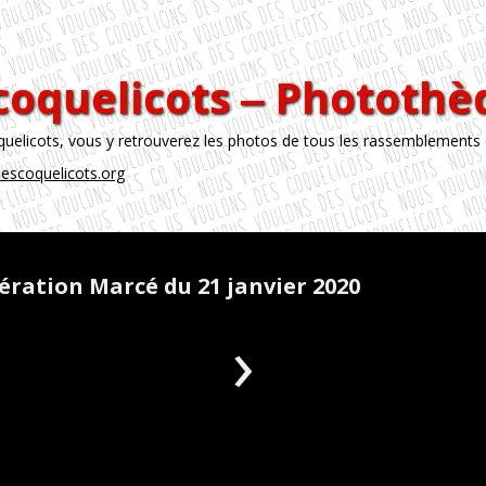
coquelicots ‒ Phototh
licots, vous y retrouverez les photos de tous les rassemblements
escoquelicots.org
ération Marcé du 21 janvier 2020
›