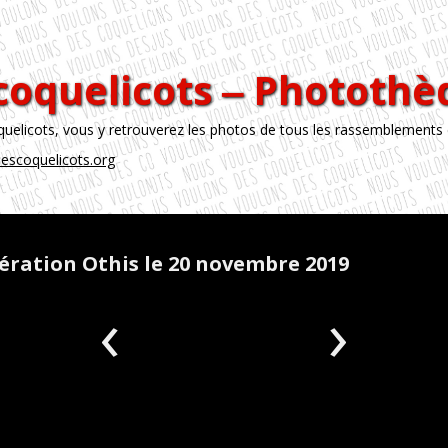
coquelicots ‒ Phototh
licots, vous y retrouverez les photos de tous les rassemblements
escoquelicots.org
ération Othis le 20 novembre 2019
‹
›