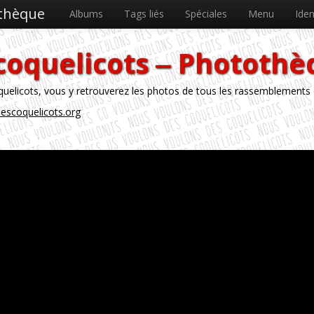
othèque
Albums
Tags liés
Spéciales
Menu
Iden
coquelicots ‒ Phototh
licots, vous y retrouverez les photos de tous les rassemblements
escoquelicots.org