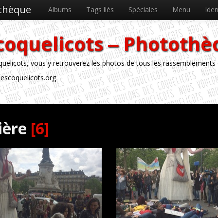
othèque
Albums
Tags liés
Spéciales
Menu
Iden
coquelicots ‒ Phototh
licots, vous y retrouverez les photos de tous les rassemblements
escoquelicots.org
ière
[6]