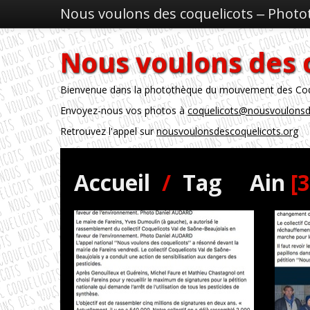
Nous voulons des coquelicots ‒ Phot
Nous voulons des 
Bienvenue dans la photothèque du mouvement des Coque
Envoyez-nous vos photos à
coquelicots@nousvoulonsd
Retrouvez l'appel sur
nousvoulonsdescoquelicots.org
Accueil
/
Tag
Ain
[3