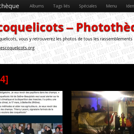
othèque
Albums
Tags liés
Spéciales
Menu
Iden
coquelicots ‒ Phototh
licots, vous y retrouverez les photos de tous les rassemblements
escoquelicots.org
4]